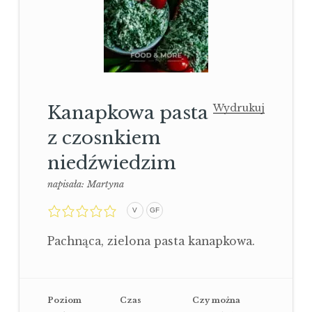
Kanapkowa pasta
Wydrukuj
z czosnkiem
niedźwiedzim
napisała:
Martyna
0,0
V
GF
rating
Pachnąca, zielona pasta kanapkowa.
Poziom
Czas
Czy można