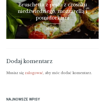
Bruschetta z pesto z czosnku
niedźwiedziego, mozzarellą i
pomidorkami
Next post
Dodaj komentarz
Musisz się
zalogować
, aby móc dodać komentarz.
NAJNOWSZE WPISY