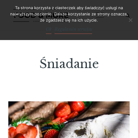
Skip
Ta strona korzysta z ciasteczek aby świadczyć usługi na
to
najwyższym poziomie. Dalsze korzystanie ze strony oznacza,
że zgadzasz się na ich użycie.
content
Ok
Regulamin serwisu
Śniadanie