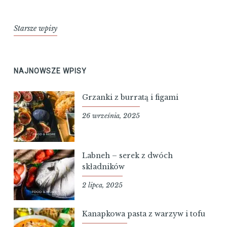
Nawigacja
Starsze wpisy
po
wpisach
NAJNOWSZE WPISY
Grzanki z burratą i figami
26 września, 2025
Labneh – serek z dwóch
składników
2 lipca, 2025
Kanapkowa pasta z warzyw i tofu