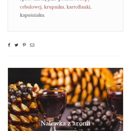
cebulowej
,
krupniku
,
kartoflanki
,
kapuśniaku.
Nalewka z aronii