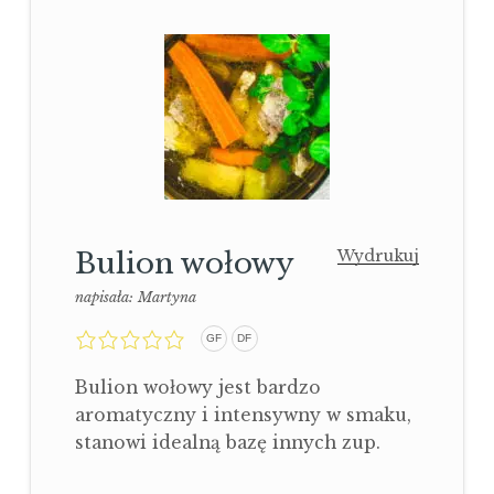
Bulion wołowy
Wydrukuj
napisała:
Martyna
0,0
GF
DF
rating
Bulion wołowy jest bardzo
aromatyczny i intensywny w smaku,
stanowi idealną bazę innych zup.