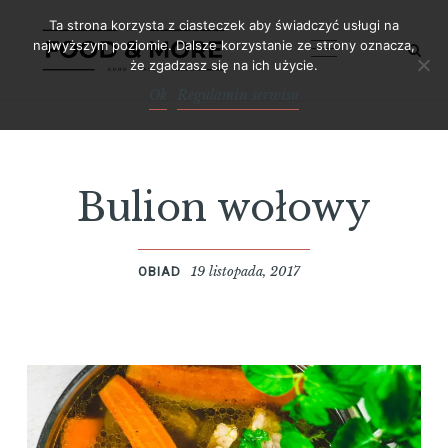
Skip
Ta strona korzysta z ciasteczek aby świadczyć usługi na
to
najwyższym poziomie. Dalsze korzystanie ze strony oznacza,
że zgadzasz się na ich użycie.
content
Ok
Regulamin serwisu
Bulion wołowy
19 listopada, 2017
OBIAD