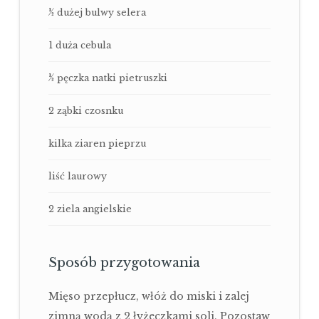
½ dużej bulwy selera
1 duża cebula
½ pęczka natki pietruszki
2 ząbki czosnku
kilka ziaren pieprzu
liść laurowy
2 ziela angielskie
Sposób przygotowania
Mięso przepłucz, włóż do miski i zalej
zimną wodą z 2 łyżeczkami soli. Pozostaw