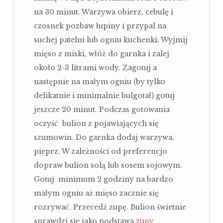
na 30 minut. Warzywa obierz, cebulę i
czosnek pozbaw łupiny i przypal na
suchej patelni lub ogniu kuchenki. Wyjmij
mięso z miski, włóż do garnka i zalej
około 2-3 litrami wody. Zagotuj a
następnie na małym ogniu (by tylko
delikatnie i minimalnie bulgotał) gotuj
jeszcze 20 minut. Podczas gotowania
oczyść bulion z pojawiających się
szumowin. Do garnka dodaj warzywa,
pieprz. W zależności od preferencjo
dopraw bulion solą lub sosem sojowym.
Gotuj minimum 2 godziny na bardzo
małym ogniu aż mięso zacznie się
rozrywać. Przecedź zupę. Bulion świetnie
sprawdzi się jako podstawa
zupy