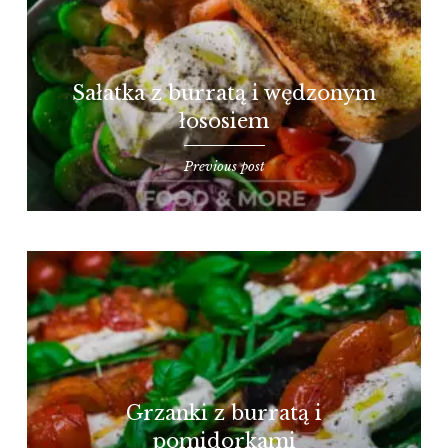
Sałatka z burratą i wędzonym
łososiem
Previous post
Grzanki z burratą i
pomidorkami