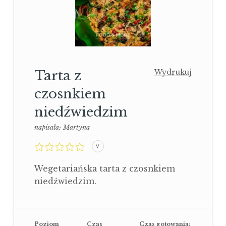
Tarta z
Wydrukuj
czosnkiem
niedźwiedzim
napisała:
Martyna
0,0
V
rating
Wegetariańska tarta z czosnkiem
niedźwiedzim.
Poziom
Czas
Czas gotowania: