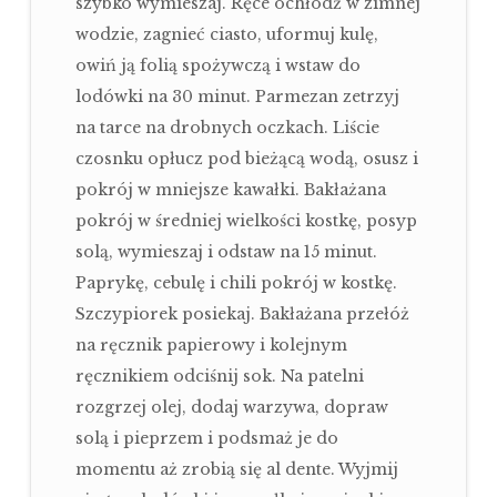
szybko wymieszaj. Ręce ochłódź w zimnej
wodzie, zagnieć ciasto, uformuj kulę,
owiń ją folią spożywczą i wstaw do
lodówki na 30 minut. Parmezan zetrzyj
na tarce na drobnych oczkach. Liście
czosnku opłucz pod bieżącą wodą, osusz i
pokrój w mniejsze kawałki. Bakłażana
pokrój w średniej wielkości kostkę, posyp
solą, wymieszaj i odstaw na 15 minut.
Paprykę, cebulę i chili pokrój w kostkę.
Szczypiorek posiekaj. Bakłażana przełóż
na ręcznik papierowy i kolejnym
ręcznikiem odciśnij sok. Na patelni
rozgrzej olej, dodaj warzywa, dopraw
solą i pieprzem i podsmaż je do
momentu aż zrobią się al dente. Wyjmij