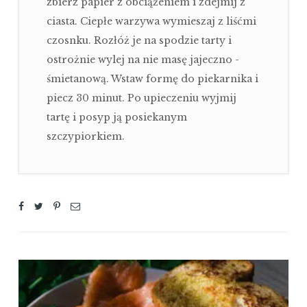
zbierz papier z obciążeniem i zdejmij z
ciasta. Ciepłe warzywa wymieszaj z liśćmi
czosnku. Rozłóż je na spodzie tarty i
ostrożnie wylej na nie masę jajeczno -
śmietanową. Wstaw formę do piekarnika i
piecz 30 minut. Po upieczeniu wyjmij
tartę i posyp ją posiekanym
szczypiorkiem.