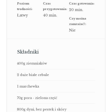
Poziom
Czas
Czas gotowania:
trudności:
przygotowania:
20
min.
Łatwy
40
min.
Czy można
zamrażać?:
Nie
Składniki
400g ziemniaków
2 duże białe cebule
1 marchewka
70g pora - zielona część
800g dyni, bez pestek i skóry