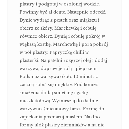
plastry i podgotuj w osolonej wodzie.
Powinny być al dente. Następnie odcedź.
Dynie wydrąż z pestek oraz miąższu i
obierz ze skóry. Marchewkę i cebulę
również obierz. Dynię i cebulę pokrój w
większą kostkę. Marchewkę i pora pokrój
w pół plastry. Papryczkę chilli w
plasterki. Na patelni rozgrzej olej i dodaj
warzywa, dopraw je solą i pieprzem.
Podsmaż warzywa około 10 minut aż
zaczną robić się miękkie. Pod koniec
smażenia dodaj śmietanę i gałkę
muszkatołową. Wymieszaj dokładnie
warzywno-śmietanowy farsz. Formę do
zapiekania posmaruj masłem. Na dno
formy ułóż plastry ziemniaków a na nie