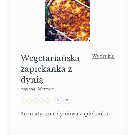
Wegetariańska
Wydrukuj
zapiekanka z
dynią
napisała:
Martyna
0,0
V
GF
rating
Aromatyczna, dyniowa zapiekanka.