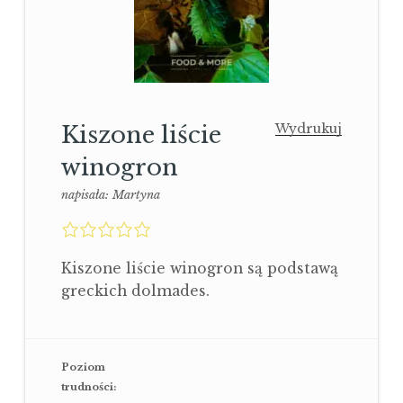
Kiszone liście
Wydrukuj
winogron
napisała:
Martyna
0,0
rating
Kiszone liście winogron są podstawą
greckich dolmades.
Poziom
trudności: