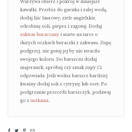
Warzywa obierz i pokrój w mniejsze
kawałki. Przełóż do garnka i zalej wodą,
dodaj liść laurowy, ziele angielskie,
odrobinę soli, pieprz i zagotuj. Dodaj
zakwas buraczany
i starte na tarce o
dużych oczkach buraczki z zakwasu. Zupę
podgrzej, nie gotuj jej by nie straciła
swojego koloru. Do barszczu dodaj
majeranek, spróbuj czy smak zupy Ci
odpowiada. Jeśli wolisz barszcz bardziej
kwaśny dodaj sok z cytryny lub ocet. Po
podgrzaniu przecedź barszczyk, podawaj
go z
uszkami
.