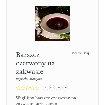
Barszcz
Wydrukuj
czerwony na
zakwasie
napisała:
Martyna
0,0
V
VG
GF
DF
rating
Wigilijny barszcz czerwony na
zakwasie buraczanym.