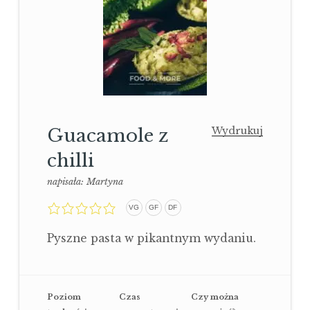
Guacamole z
Wydrukuj
chilli
napisała:
Martyna
0,0
VG
GF
DF
rating
Pyszne pasta w pikantnym wydaniu.
Poziom
Czas
Czy można