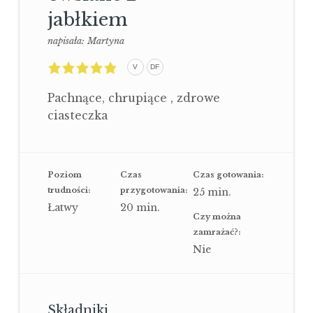
jabłkiem
napisała:
Martyna
5,0
V
DF
rating
based
on
Pachnące, chrupiące , zdrowe
2
ratings
ciasteczka
Poziom
Czas
Czas gotowania:
trudności:
przygotowania:
25
min.
Łatwy
20
min.
Czy można
zamrażać?:
Nie
Składniki