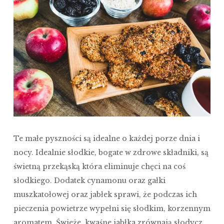
Te małe pyszności są idealne o każdej porze dnia i
nocy. Idealnie słodkie, bogate w zdrowe składniki, są
świetną przekąską która eliminuje chęci na coś
słodkiego. Dodatek cynamonu oraz gałki
muszkatołowej oraz jabłek sprawi, że podczas ich
pieczenia powietrze wypełni się słodkim, korzennym
aromatem. Świeże, kwaśne jabłka zrównają słodycz