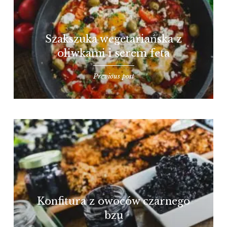
Szakszuka wegetariańska z
oliwkami i serem feta
Previous post
Konfitura z owoców czarnego
bzu