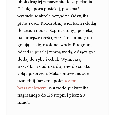
obok drugiej w naczyniu do zapiekania.
Cebulę i pora posiekaj, podsmaż i
wystudź. Makrele oczyść ze skóry, łba,
płetw i ości. Rozdrobnij widelcem i dodaj
do cebuli i pora.
Szpinak umyj, posiekaj
na mniejsze części, wrzuć na minutę do
gotującej się, osolonej wody. Podgotuj ,
odcedź i przelej zimną wodą, odsącz go i
dodaj do ryby i cebuli. Wymieszaj
wszystkie składniki, dopraw do smaku
solą i pieprzem.
Makaronowe muszle
uzupełnij farszem, polej
sosem
beszamelowym
.
Wstaw do piekarnika
nagrzanego do 175 stopni i piecz 20
minut.