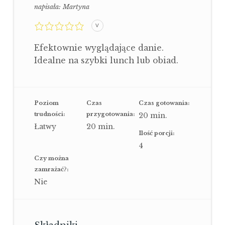
napisała:
Martyna
0,0
V
rating
Efektownie wyglądające danie.
Idealne na szybki lunch lub obiad.
Poziom
Czas
Czas gotowania:
trudności:
przygotowania:
20
min.
Łatwy
20
min.
Ilość porcji:
4
Czy można
zamrażać?:
Nie