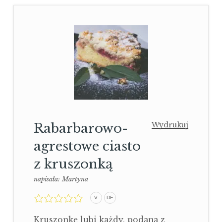
Rabarbarowo-
Wydrukuj
agrestowe ciasto
z kruszonką
napisała:
Martyna
0,0
V
DF
rating
Kruszonkę lubi każdy, podana z