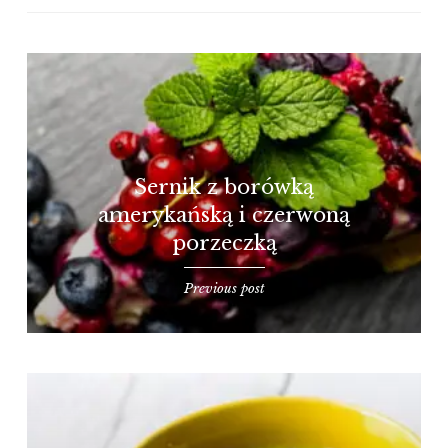
Sernik z borówką
amerykańską i czerwoną
porzeczką
Previous post