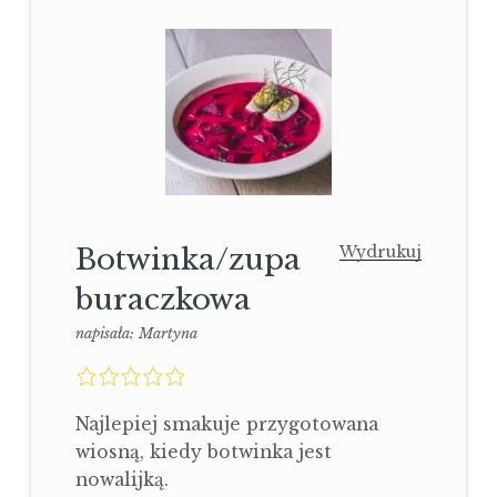
Botwinka/zupa
Wydrukuj
buraczkowa
napisała:
Martyna
0,0
rating
Najlepiej smakuje przygotowana
wiosną, kiedy botwinka jest
nowalijką.