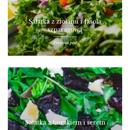
Sałatka z ziołami i fasolą
szparagową
Previous post
Sałatka z burakiem i serem