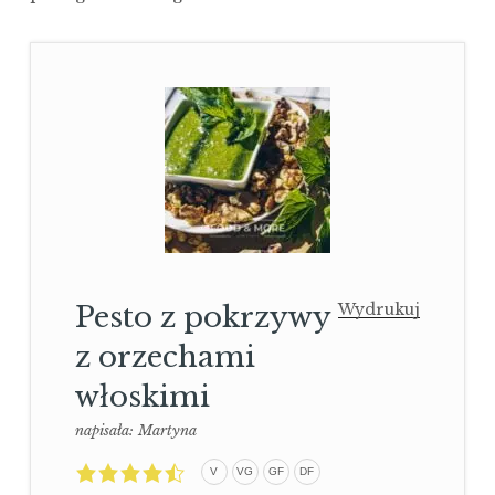
Pesto z pokrzywy
Wydrukuj
z orzechami
włoskimi
napisała:
Martyna
4,5
V
VG
GF
DF
rating