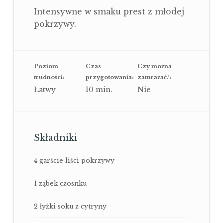
based
on
Intensywne w smaku prest z młodej
2
ratings
pokrzywy.
Poziom
Czas
Czy można
trudności:
przygotowania:
zamrażać?:
Łatwy
10
min.
Nie
Składniki
4 garście liści pokrzywy
1 ząbek czosnku
2 łyżki soku z cytryny