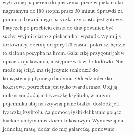
wyłożonej papierem do pieczenia, piecz w piekarniku
nagrzanym do 180 stopni przez 50 minut. Sprawdź za
pomocą drewnianego patyczka czy ciasto jest gotowe.
Patyczek po przebiciu ciasta do dna powinien być
suchy. Wyjmij ciasto z piekarnika i wystudź. Wyjmij z
tortownicy, odetnij od góry 1/3 ciasta i pokrusz, będzie
to zielona posypka na krem. Galaretkę przygotuj jak w
opisie z opakowania, następnie wstaw do lodówki. Nie
może się ściąć, ma się jedynie schłodzić do
konsystencji płynnego budyniu. Odcedź mleczko
kokosowe, potrzebna jest tylko twarda masa. Ubij ją
mikserem dodając 1 łyżeczkę ksylitolu, w innym
pojemniku ubij na sztywną pianę białka, dosłodź je 1
łyżeczką ksylitolu. Za pomocą łyżki delikatnie połącz
białka z ubitym mleczkiem kokosowym. Wymieszaj na
jednolitą masę, dodaj do niej galaretkę, ponownie