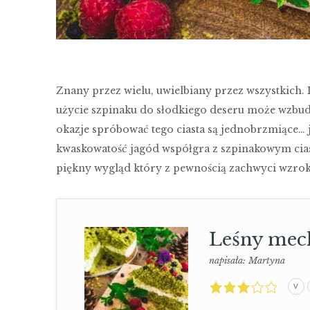
Znany przez wielu, uwielbiany przez wszystkich. 
użycie szpinaku do słodkiego deseru może wzbudz
okazje spróbować tego ciasta są jednobrzmiące… j
kwaskowatość jagód współgra z szpinakowym cias
piękny wygląd który z pewnością zachwyci wzro
Leśny mech
napisała:
Martyna
3,0
V
rating
based