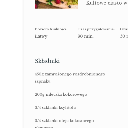
on
Kultowe ciasto w 
6
ratings
Poziom trudności:
Czas przygotowania:
Czas
Łatwy
30
min.
50
m
Składniki
450g zamrożonego rozdrobnionego
szpnaku
200g mleczka kokosowego
3/4 szklanki ksylitolu
3/4 szklanki oleju kokosowego -
płynnego