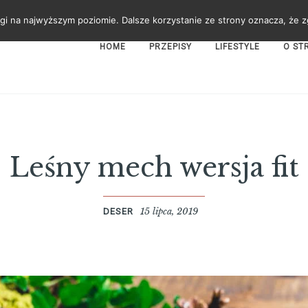
gi na najwyższym poziomie. Dalsze korzystanie ze strony oznacza, że zg
HOME
PRZEPISY
LIFESTYLE
O ST
Leśny mech wersja fit
15 lipca, 2019
DESER