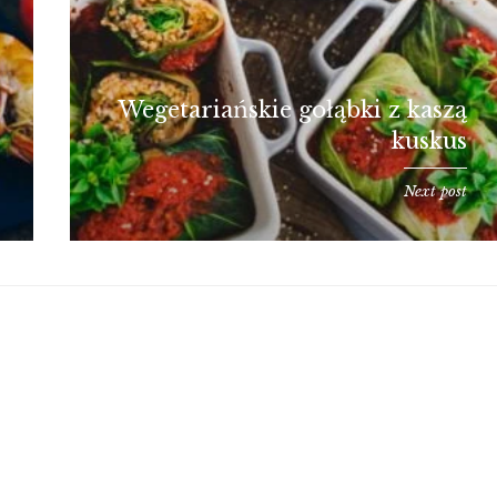
Wegetariańskie gołąbki z kaszą
kuskus
Next post