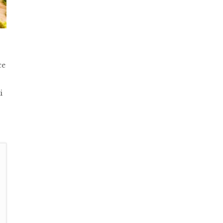
ce
i
o