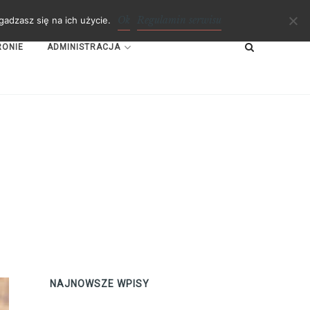
Ok
Regulamin serwisu
adzasz się na ich użycie.
RONIE
ADMINISTRACJA
NAJNOWSZE WPISY