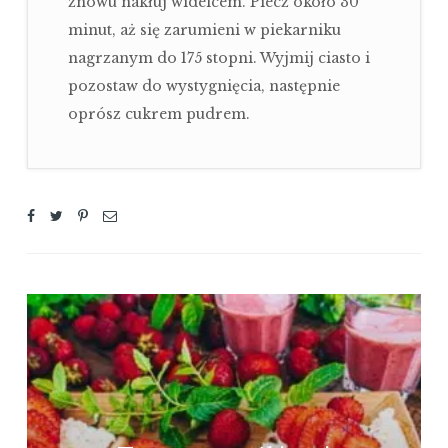
znowu nakłuj widelcem. Piecz około 30
minut, aż się zarumieni w piekarniku
nagrzanym do 175 stopni. Wyjmij ciasto i
pozostaw do wystygnięcia, następnie
oprósz cukrem pudrem.