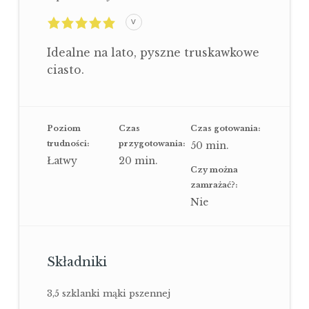
5,0
V
rating
based
on
Idealne na lato, pyszne truskawkowe
2
ratings
ciasto.
Poziom
Czas
Czas gotowania:
trudności:
przygotowania:
50
min.
Łatwy
20
min.
Czy można
zamrażać?:
Nie
Składniki
3,5 szklanki mąki pszennej