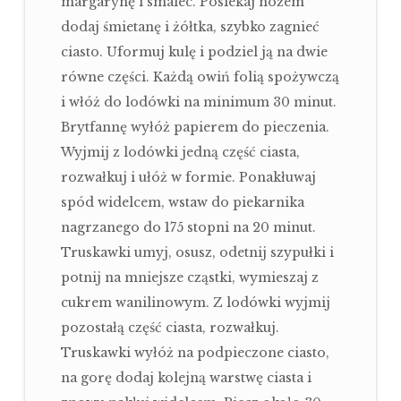
margarynę i smalec. Posiekaj nożem
dodaj śmietanę i żółtka, szybko zagnieć
ciasto. Uformuj kulę i podziel ją na dwie
równe części. Każdą owiń folią spożywczą
i włóż do lodówki na minimum 30 minut.
Brytfannę wyłóż papierem do pieczenia.
Wyjmij z lodówki jedną część ciasta,
rozwałkuj i ułóż w formie. Ponakłuwaj
spód widelcem, wstaw do piekarnika
nagrzanego do 175 stopni na 20 minut.
Truskawki umyj, osusz, odetnij szypułki i
potnij na mniejsze cząstki, wymieszaj z
cukrem wanilinowym. Z lodówki wyjmij
pozostałą część ciasta, rozwałkuj.
Truskawki wyłóż na podpieczone ciasto,
na gorę dodaj kolejną warstwę ciasta i