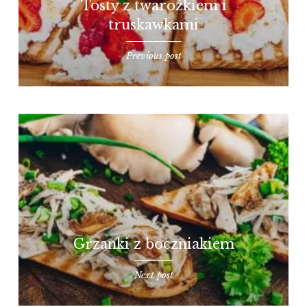
Tosty z twarożkiem i
truskawkami
Previous post
Grzanki z boczniakiem
Next post