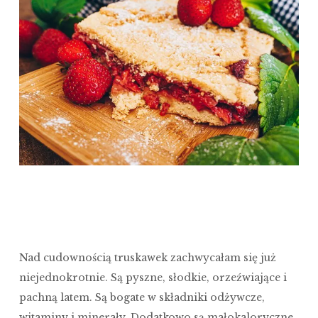
Nad cudownością truskawek zachwycałam się już
niejednokrotnie. Są pyszne, słodkie, orzeźwiające i
pachną latem. Są bogate w składniki odżywcze,
witaminy i minerały. Dodatkowo są małokaloryczne.