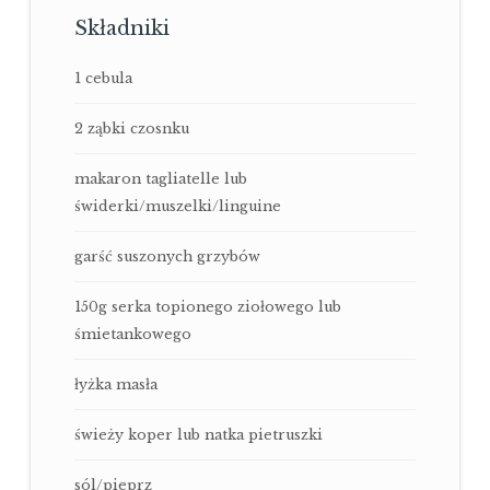
Składniki
1 cebula
2 ząbki czosnku
makaron tagliatelle lub
świderki/muszelki/linguine
garść suszonych grzybów
150g serka topionego ziołowego lub
śmietankowego
łyżka masła
świeży koper lub natka pietruszki
sól/pieprz