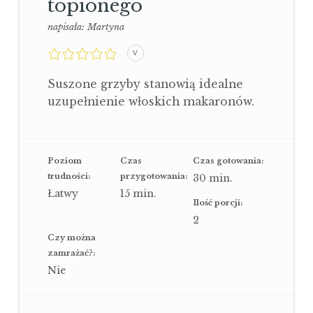
topionego
napisała:
Martyna
0,0
V
rating
Suszone grzyby stanowią idealne
uzupełnienie włoskich makaronów.
Poziom
Czas
Czas gotowania:
trudności:
przygotowania:
30
min.
Łatwy
15
min.
Ilość porcji:
2
Czy można
zamrażać?:
Nie