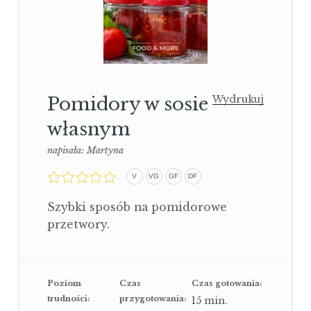
Pomidory w sosie
Wydrukuj
własnym
napisała:
Martyna
0,0
V
VG
GF
DF
rating
Szybki sposób na pomidorowe
przetwory.
Poziom
Czas
Czas gotowania:
trudności:
przygotowania:
15
min.