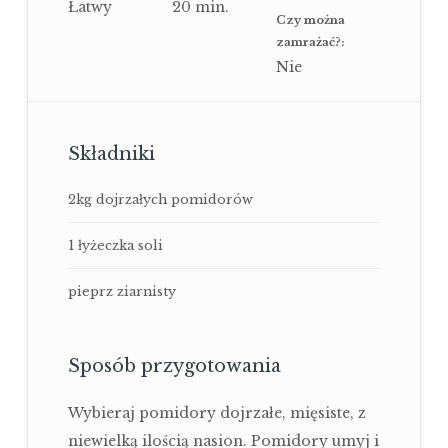
Łatwy
20
min.
Czy można
zamrażać?:
Nie
Składniki
2kg dojrzałych pomidorów
1 łyżeczka soli
pieprz ziarnisty
Sposób przygotowania
Wybieraj pomidory dojrzałe, mięsiste, z
niewielką ilością nasion. Pomidory umyj i