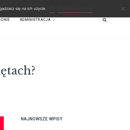
Ok
Regulamin serwisu
adzasz się na ich użycie.
RONIE
ADMINISTRACJA
ętach?
NAJNOWSZE WPISY