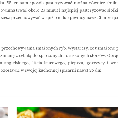
ątku. W ten sam sposób pasteryzować można również słoiki
winna trwać około 25 minut i najlepiej pasteryzować słoiki
żesz przechowywać w spiżarni lub piwnicy nawet 3 miesiące
o przechowywania smażonych ryb. Wystarczy, że usmażone 
na zmianę z cebulą do sparzonych i osuszonych słoików. Gorą
a angielskiego, liścia laurowego, pieprzu, gorczycy i wo
ozostawić w swojej kuchennej spiżarni nawet 25 dni.