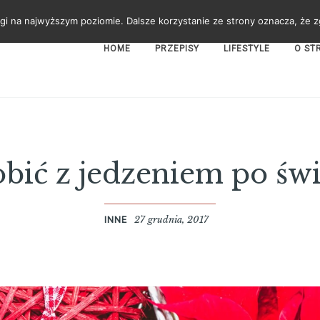
gi na najwyższym poziomie. Dalsze korzystanie ze strony oznacza, że zg
HOME
PRZEPISY
LIFESTYLE
O ST
obić z jedzeniem po świ
27 grudnia, 2017
INNE