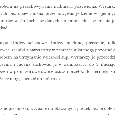
sobem na przechowywanie nadmiaru pożywienia. Wystarc
órych bez obaw można przechowywać jedzenie w ujemny
potraw w słoikach i szklanych pojemnikach – szkło nie je
kać.
ęsa (kotlety schabowe, kotlety mielone, pieczenie, udk
kowce, serniki a nawet torty w zamrażalniku mogą pozostać 
sobem na utrzymanie świeżości zup. Wystarczy je przecedzi
żenia i można zachować je w zamrażarce do 2 miesiąc
eże i w pełni zdrowe owoce osusz i przełóż do hermetyczn
lce mogą spędzić do pół roku.
zne pierniczki, wsypane do blaszanych puszek bez proble