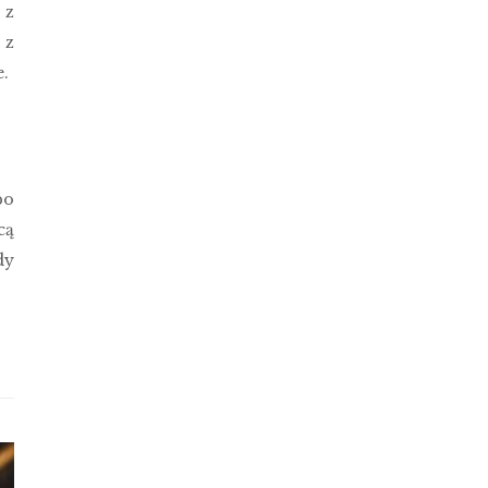
 z
 z
.
po
cą
dy