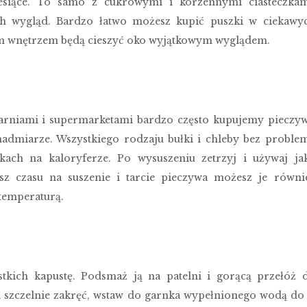
siące. To samo z cukrowymi i korzennymi ciasteczkam
h wygląd. Bardzo łatwo możesz kupić puszki w ciekawy
ym wnętrzem będą cieszyć oko wyjątkowym wyglądem.
arniami i supermarketami bardzo często kupujemy pieczy
admiarze. Wszystkiego rodzaju bułki i chleby bez proble
kach na kaloryferze. Po wysuszeniu zetrzyj i używaj ja
asz czasu na suszenie i tarcie pieczywa możesz je równi
temperaturą.
tkich kapustę. Podsmaż ją na patelni i gorącą przełóż 
i szczelnie zakręć, wstaw do garnka wypełnionego wodą do