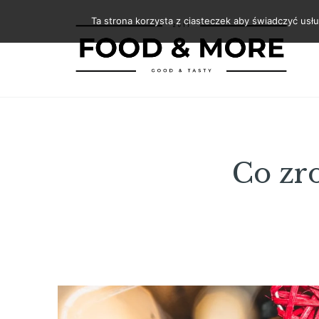
Skip
Ta strona korzysta z ciasteczek aby świadczyć usłu
to
content
Co zr