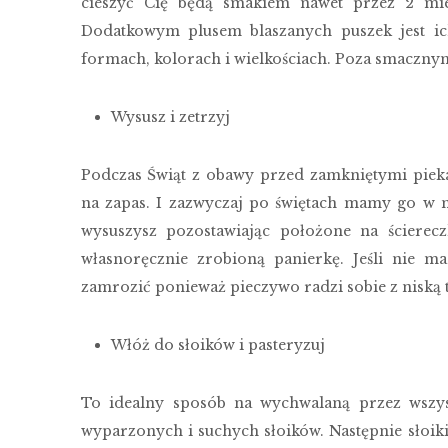
cieszyć Cię będą smakiem nawet przez 2 mie
Dodatkowym plusem blaszanych puszek jest ic
formach, kolorach i wielkościach. Poza smaczn
Wysusz i zetrzyj
Podczas Świąt z obawy przed zamkniętymi piek
na zapas. I zazwyczaj po świętach mamy go w n
wysuszysz pozostawiając położone na ścierecz
własnoręcznie zrobioną panierkę. Jeśli nie m
zamrozić ponieważ pieczywo radzi sobie z niską 
Włóż do słoików i pasteryzuj
To idealny sposób na wychwalaną przez wszys
wyparzonych i suchych słoików. Następnie słoik