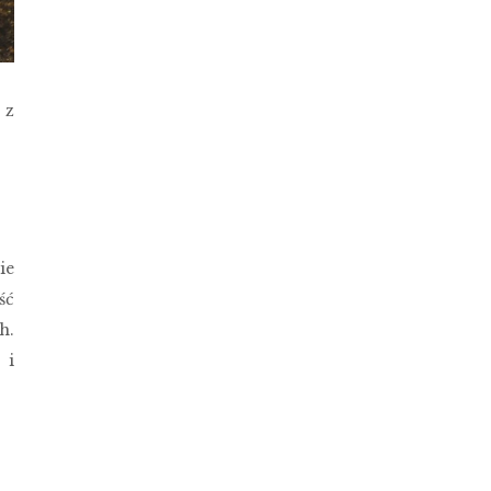
 z
ie
ść
h.
 i