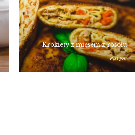
Krokiety z mięsem z rosołu
Next post