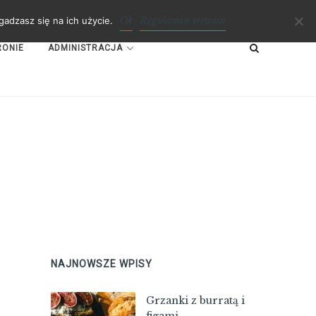
Ok
Regulamin serwisu
adzasz się na ich użycie.
RONIE
ADMINISTRACJA
NAJNOWSZE WPISY
Grzanki z burratą i
figami